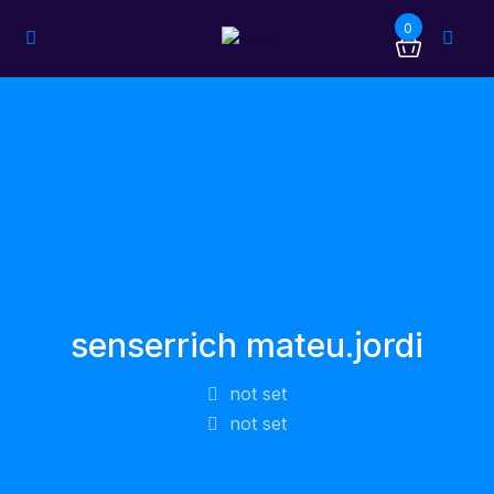
0
senserrich mateu.jordi
not set
not set