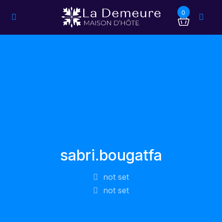
0
sabri.bougatfa
not set
not set