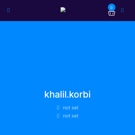
0
khalil.korbi
not set
not set