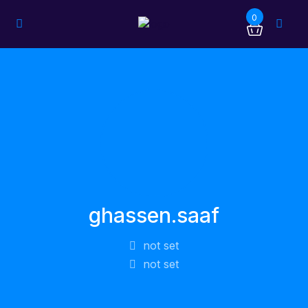
0
ghassen.saaf
not set
not set