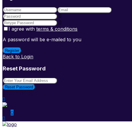
I agree with
terms & conditions
A password will be e-mailed to you
Register
Back to Login
Reset Password
Reset Password
Return to Login
0