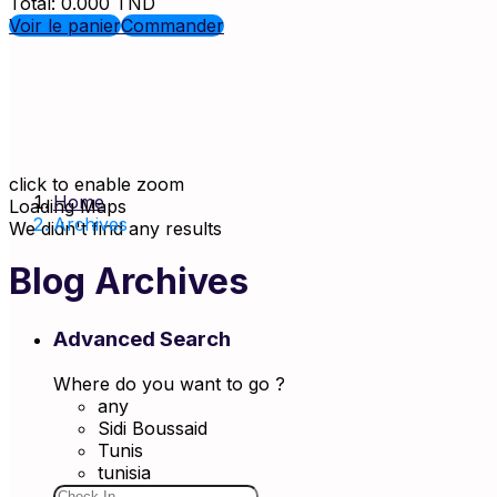
Total:
0.000
TND
Voir le panier
Commander
click to enable zoom
Home
Loading Maps
Archives
We didn't find any results
Blog Archives
Advanced Search
Where do you want to go ?
any
Sidi Boussaid
Tunis
tunisia