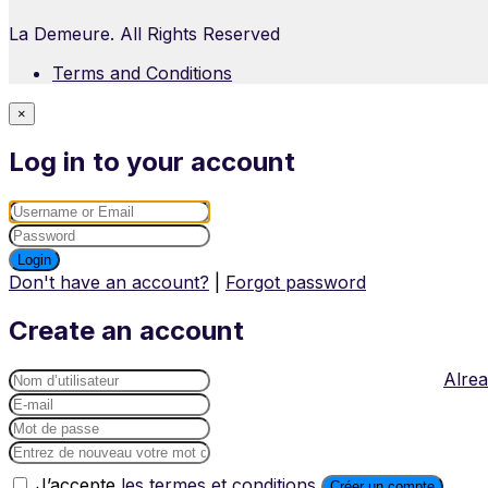
La Demeure. All Rights Reserved
Terms and Conditions
×
Log in to your account
Login
Don't have an account?
|
Forgot password
Create an account
Alrea
J’accepte
les termes et conditions
Créer un compte