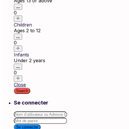
Ages 13 or above
0
Children
Ages 2 to 12
0
Infants
Under 2 years
0
Close
Se connecter
Se connecter