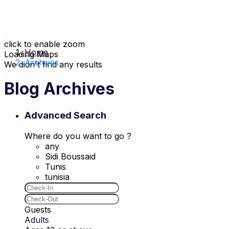
click to enable zoom
Home
Loading Maps
Archives
We didn't find any results
Blog Archives
Advanced Search
Where do you want to go ?
any
Sidi Boussaid
Tunis
tunisia
Guests
Adults