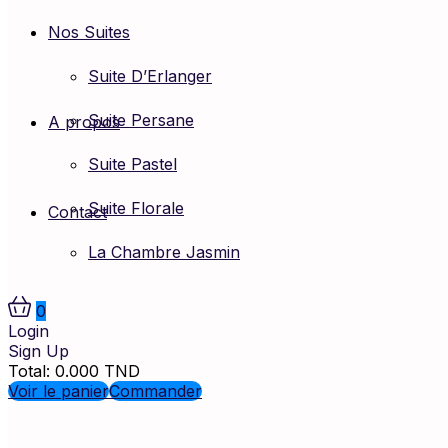
Nos Suites
Suite D’Erlanger
Suite Persane
A propos
Suite Pastel
Suite Florale
Contact
La Chambre Jasmin
0
Login
Sign Up
Total:
0.000
TND
Voir le panier
Commander